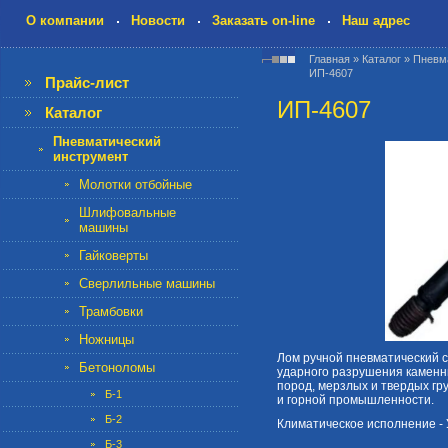
О компании
Новости
Заказать on-line
Наш адрес
Главная
»
Каталог
»
Пневм
ИП-4607
Прайс-лист
ИП-4607
Каталог
Пневматический
инструмент
Молотки отбойные
Шлифовальные
машины
Гайковерты
Сверлильные машины
Трамбовки
Ножницы
Лом ручной пневматический 
Бетоноломы
ударного разрушения каменн
пород, мерзлых и твердых гр
Б-1
и горной промышленности.
Б-2
Климатическое исполнение - У
Б-3