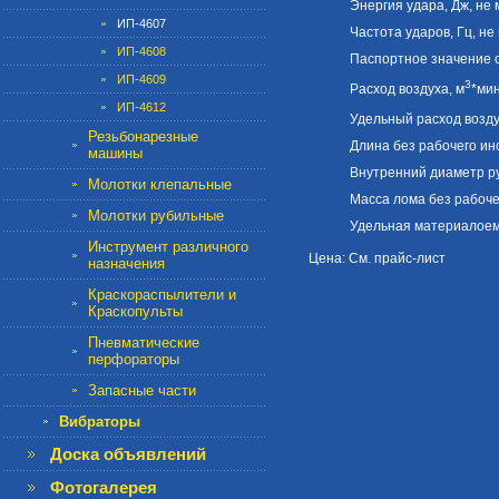
Энергия удара, Дж, не
ИП-4607
Частота ударов, Гц, не
ИП-4608
Паспортное значение с
ИП-4609
3
Расход воздуха, м
*ми
ИП-4612
Удельный расход возду
Резьбонарезные
Длина без рабочего ин
машины
Внутренний диаметр ру
Молотки клепальные
Масса лома без рабочег
Молотки рубильные
Удельная материалоемк
Инструмент различного
Цена: См. прайс-лист
назначения
Краскораспылители и
Краскопульты
Пневматические
перфораторы
Запасные части
Вибраторы
Доска объявлений
Фотогалерея